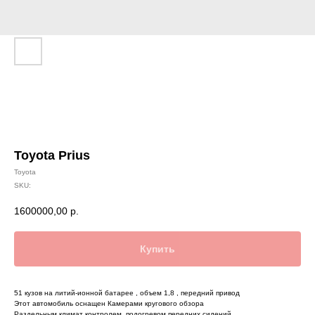
Toyota Prius
Toyota
SKU:
1600000,00
р.
Купить
51 кузов на литий-ионной батарее , объем 1,8 , передний привод
Этот автомобиль оснащен Камерами кругового обзора
Раздельным климат контролем, подогревом передних сидений