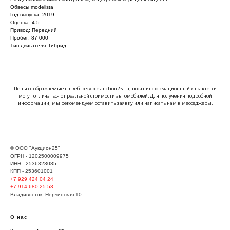
Обвесы modelista
Год выпуска: 2019
Оценка: 4.5
Привод: Передний
Пробег: 87 000
Тип двигателя: Гибрид
Цены отображаемые на веб-ресурсе auction25.ru, носят информационный характер и
могут отличаться от реальной стоимости автомобилей. Для получения подробной
информации, мы рекомендуем оставить заявку или написать нам в месседжеры.
© ООО "Аукцион25"
ОГРН - 1202500009975
ИНН - 2536323085
КПП - 253601001
+7 929
424 04 24
+7 914 680 25 53
Владивосток, Нерчинская 10
О нас