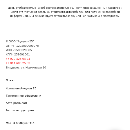
Цены отображаемые на веб-ресурсе auction25.ru, носят информационный характер и
могут отличаться от реальной стоимости автомобилей. Для получения подробной
информации, мы рекомендуем оставить заявку или написать нам в месседжеры.
© ООО "Аукцион25"
ОГРН - 1202500009975
ИНН - 2536323085
КПП - 253601001
+7 929
424 04 24
+7 914 680 25 53
Владивосток, Нерчинская 10
О нас
Компания Аукцион 25
Таможенное оформлени
Авто распилом
Авто конструктором
МЫ В СОЦСЕТЯХ