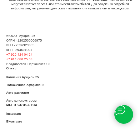
могут отличаться от реальной стоимости автомобилей. Для получения подробной
информации, мы рекомендуем оставить заявку или написать нам в месседжеры.
© ООО "Аукцион25"
ОГРН - 1202500009975
ИНН - 2536323085
КПП - 253601001
+7 929
424 04 24
+7 914 680 25 53
Владивосток, Нерчинская 10
О нас
Компания Аукцион 25
Таможенное оформлени
Авто распилом
Авто конструктором
МЫ В СОЦСЕТЯХ
Instagram
ВКонтакте