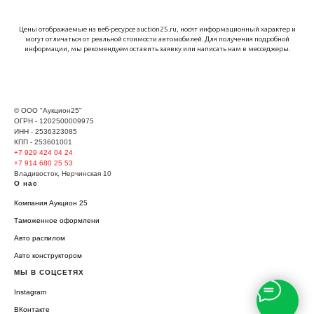
Цены отображаемые на веб-ресурсе auction25.ru, носят информационный характер и
могут отличаться от реальной стоимости автомобилей. Для получения подробной
информации, мы рекомендуем оставить заявку или написать нам в месседжеры.
© ООО "Аукцион25"
ОГРН - 1202500009975
ИНН - 2536323085
КПП - 253601001
+7 929
424 04 24
+7 914 680 25 53
Владивосток, Нерчинская 10
О нас
Компания Аукцион 25
Таможенное оформлени
Авто распилом
Авто конструктором
МЫ В СОЦСЕТЯХ
Instagram
ВКонтакте