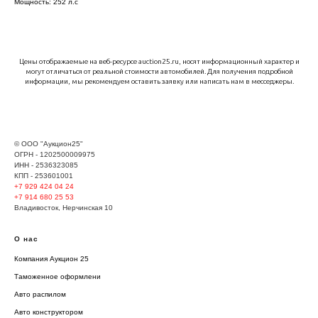
Мощность: 252 л.с
Цены отображаемые на веб-ресурсе auction25.ru, носят информационный характер и
могут отличаться от реальной стоимости автомобилей. Для получения подробной
информации, мы рекомендуем оставить заявку или написать нам в месседжеры.
© ООО "Аукцион25"
ОГРН - 1202500009975
ИНН - 2536323085
КПП - 253601001
+7 929
424 04 24
+7 914 680 25 53
Владивосток, Нерчинская 10
О нас
Компания Аукцион 25
Таможенное оформлени
Авто распилом
Авто конструктором