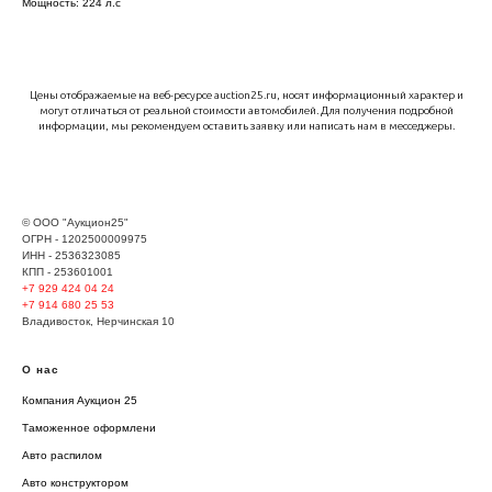
Мощность: 224 л.с
Цены отображаемые на веб-ресурсе auction25.ru, носят информационный характер и
могут отличаться от реальной стоимости автомобилей. Для получения подробной
информации, мы рекомендуем оставить заявку или написать нам в месседжеры.
© ООО "Аукцион25"
ОГРН - 1202500009975
ИНН - 2536323085
КПП - 253601001
+7 929
424 04 24
+7 914 680 25 53
Владивосток, Нерчинская 10
О нас
Компания Аукцион 25
Таможенное оформлени
Авто распилом
Авто конструктором