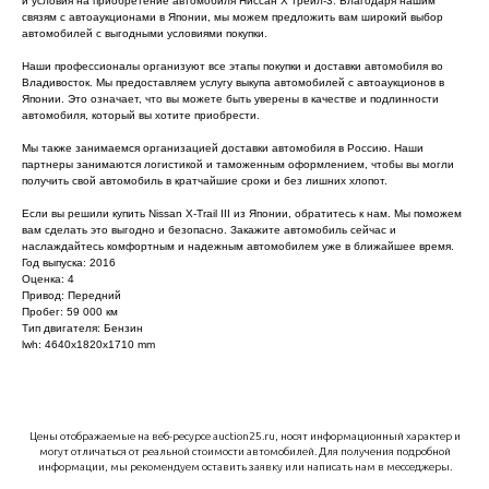
и условия на приобретение автомобиля Ниссан Х трейл-3. Благодаря нашим
связям с автоаукционами в Японии, мы можем предложить вам широкий выбор
автомобилей с выгодными условиями покупки.
Наши профессионалы организуют все этапы покупки и доставки автомобиля во
Владивосток. Мы предоставляем услугу выкупа автомобилей с автоаукционов в
Японии. Это означает, что вы можете быть уверены в качестве и подлинности
автомобиля, который вы хотите приобрести.
Мы также занимаемся организацией доставки автомобиля в Россию. Наши
партнеры занимаются логистикой и таможенным оформлением, чтобы вы могли
получить свой автомобиль в кратчайшие сроки и без лишних хлопот.
Если вы решили купить Nissan X-Trail III из Японии, обратитесь к нам. Мы поможем
вам сделать это выгодно и безопасно. Закажите автомобиль сейчас и
наслаждайтесь комфортным и надежным автомобилем уже в ближайшее время.
Год выпуска: 2016
Оценка: 4
Привод: Передний
Пробег: 59 000 км
Тип двигателя: Бензин
lwh: 4640x1820x1710 mm
Цены отображаемые на веб-ресурсе auction25.ru, носят информационный характер и
могут отличаться от реальной стоимости автомобилей. Для получения подробной
информации, мы рекомендуем оставить заявку или написать нам в месседжеры.