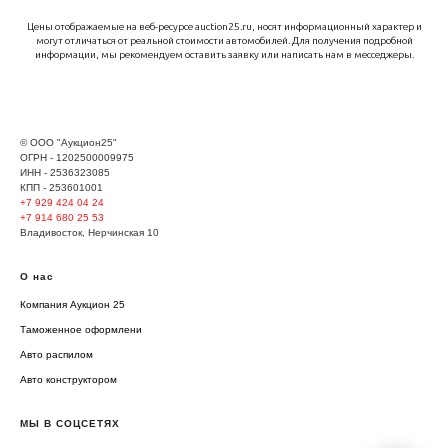
Цены отображаемые на веб-ресурсе auction25.ru, носят информационный характер и
могут отличаться от реальной стоимости автомобилей. Для получения подробной
информации, мы рекомендуем оставить заявку или написать нам в месседжеры.
© ООО "Аукцион25"
ОГРН - 1202500009975
ИНН - 2536323085
КПП - 253601001
+7 929
424 04 24
+7 914 680 25 53
Владивосток, Нерчинская 10
О нас
Компания Аукцион 25
Таможенное оформлени
Авто распилом
Авто конструктором
МЫ В СОЦСЕТЯХ