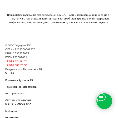
Цены отображаемые на веб-ресурсе auction25.ru, носят информационный характер и
могут отличаться от реальной стоимости автомобилей. Для получения подробной
информации, мы рекомендуем оставить заявку или написать нам в месседжеры.
© ООО "Аукцион25"
ОГРН - 1202500009975
ИНН - 2536323085
КПП - 253601001
+7 929
424 04 24
+7 914 680 25 53
Владивосток, Нерчинская 10
О нас
Компания Аукцион 25
Таможенное оформлени
Авто распилом
Авто конструктором
МЫ В СОЦСЕТЯХ
Instagram
ВКонтакте