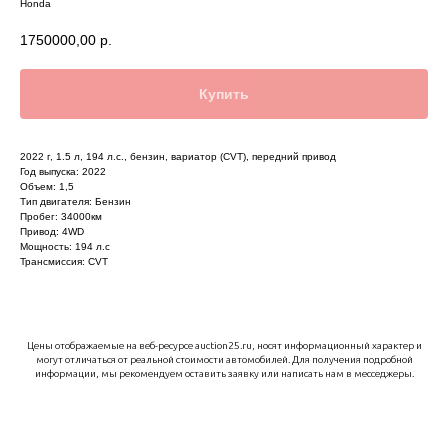
Honda
1750000,00
р.
Купить
2022 г,
1.5 л, 194 л.с., бензин, вариатор (CVT), передний привод
Год выпуска: 2022
Объем: 1,5
Тип двигателя: Бензин
Пробег: 34000км
Привод: 4WD
Мощность: 194 л.с
Трансмиссия: СVT
Цены отображаемые на веб-ресурсе auction25.ru, носят информационный характер и
могут отличаться от реальной стоимости автомобилей. Для получения подробной
информации, мы рекомендуем оставить заявку или написать нам в месседжеры.