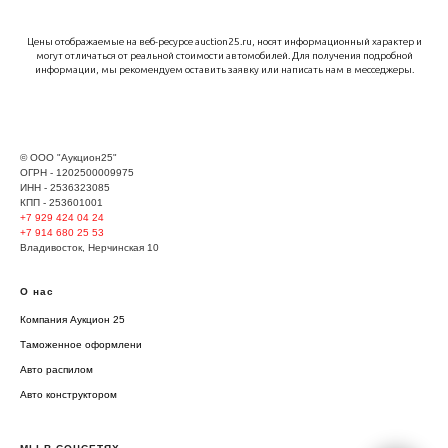
Цены отображаемые на веб-ресурсе auction25.ru, носят информационный характер и
могут отличаться от реальной стоимости автомобилей. Для получения подробной
информации, мы рекомендуем оставить заявку или написать нам в месседжеры.
© ООО "Аукцион25"
ОГРН - 1202500009975
ИНН - 2536323085
КПП - 253601001
+7 929
424 04 24
+7 914 680 25 53
Владивосток, Нерчинская 10
О нас
Компания Аукцион 25
Таможенное оформлени
Авто распилом
Авто конструктором